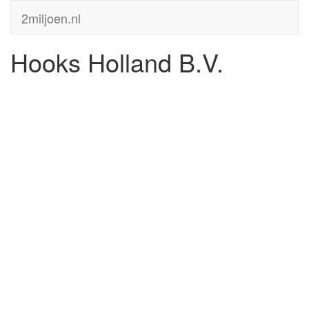
2miljoen.nl
Hooks Holland B.V.