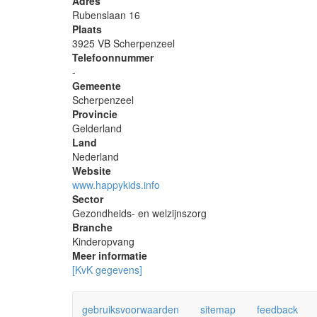
Adres
Rubenslaan 16
Plaats
3925 VB Scherpenzeel
Telefoonnummer
-
Gemeente
Scherpenzeel
Provincie
Gelderland
Land
Nederland
Website
www.happykids.info
Sector
Gezondheids- en welzijnszorg
Branche
Kinderopvang
Meer informatie
[KvK gegevens]
gebruiksvoorwaarden
sitemap
feedback