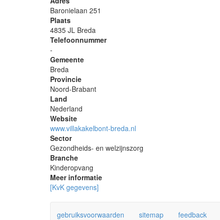
Adres
Baronielaan 251
Plaats
4835 JL Breda
Telefoonnummer
-
Gemeente
Breda
Provincie
Noord-Brabant
Land
Nederland
Website
www.villakakelbont-breda.nl
Sector
Gezondheids- en welzijnszorg
Branche
Kinderopvang
Meer informatie
[KvK gegevens]
gebruiksvoorwaarden
sitemap
feedback