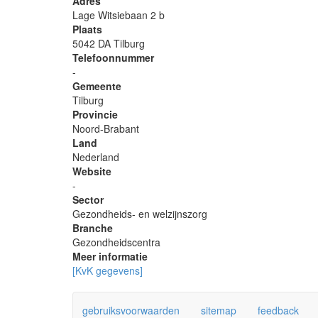
Adres
Lage Witsiebaan 2 b
Plaats
5042 DA Tilburg
Telefoonnummer
-
Gemeente
Tilburg
Provincie
Noord-Brabant
Land
Nederland
Website
-
Sector
Gezondheids- en welzijnszorg
Branche
Gezondheidscentra
Meer informatie
[KvK gegevens]
gebruiksvoorwaarden
sitemap
feedback