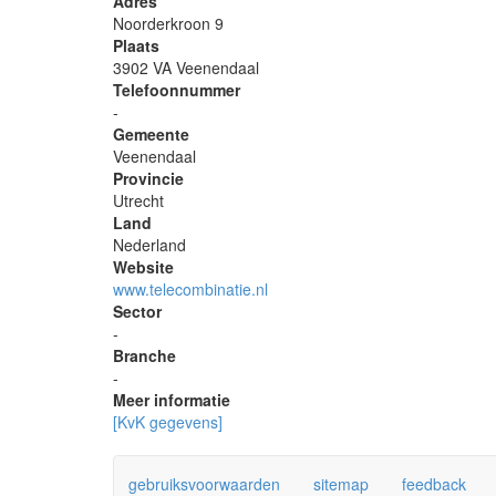
Adres
Noorderkroon 9
Plaats
3902 VA Veenendaal
Telefoonnummer
-
Gemeente
Veenendaal
Provincie
Utrecht
Land
Nederland
Website
www.telecombinatie.nl
Sector
-
Branche
-
Meer informatie
[KvK gegevens]
gebruiksvoorwaarden
sitemap
feedback