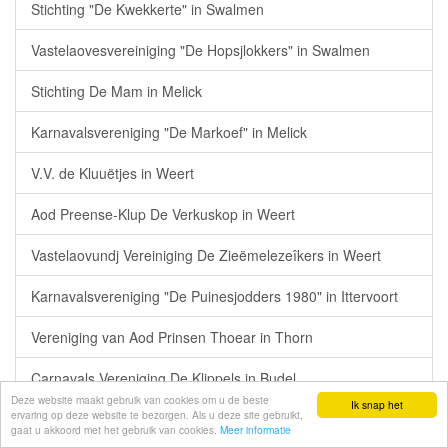
Stichting "De Kwekkerte" in Swalmen
Vastelaovesvereiniging "De Hopsjlokkers" in Swalmen
Stichting De Mam in Melick
Karnavalsvereniging "De Markoef" in Melick
V.V. de Kluuëtjes in Weert
Aod Preense-Klup De Verkuskop in Weert
Vastelaovundj Vereiniging De Zieëmelezeîkers in Weert
Karnavalsvereniging "De Puinesjodders 1980" in Ittervoort
Vereniging van Aod Prinsen Thoear in Thorn
Carnavals Vereniging De Klippels in Budel
Deze website maakt gebruik van cookies om u de beste
Ik snap het
ervaring op deze website te bezorgen. Als u deze site gebruikt,
Stichting "De Muuzevangers" in Maarheeze
gaat u akkoord met het gebruik van cookies.
Meer informatie