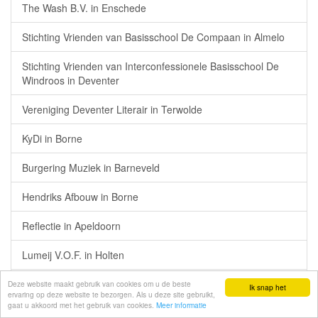
The Wash B.V. in Enschede
Stichting Vrienden van Basisschool De Compaan in Almelo
Stichting Vrienden van Interconfessionele Basisschool De
Windroos in Deventer
Vereniging Deventer Literair in Terwolde
KyDi in Borne
Burgering Muziek in Barneveld
Hendriks Afbouw in Borne
Reflectie in Apeldoorn
Lumeij V.O.F. in Holten
Denda Games B.V. in Hengelo
Deze website maakt gebruik van cookies om u de beste
Ik snap het
ervaring op deze website te bezorgen. Als u deze site gebruikt,
gaat u akkoord met het gebruik van cookies.
Meer informatie
Oudervereniging van de Lokatie De Akker van de R.K.