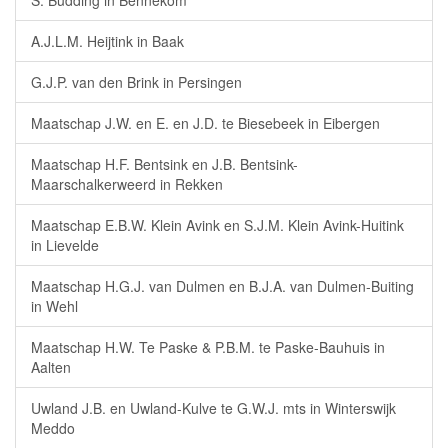
S. Budding in Bennekom
A.J.L.M. Heijtink in Baak
G.J.P. van den Brink in Persingen
Maatschap J.W. en E. en J.D. te Biesebeek in Eibergen
Maatschap H.F. Bentsink en J.B. Bentsink-
Maarschalkerweerd in Rekken
Maatschap E.B.W. Klein Avink en S.J.M. Klein Avink-Huitink
in Lievelde
Maatschap H.G.J. van Dulmen en B.J.A. van Dulmen-Buiting
in Wehl
Maatschap H.W. Te Paske & P.B.M. te Paske-Bauhuis in
Aalten
Uwland J.B. en Uwland-Kulve te G.W.J. mts in Winterswijk
Meddo