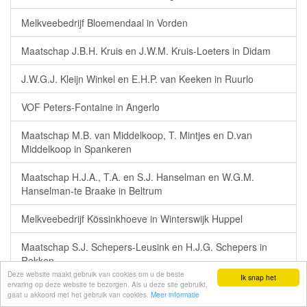
Melkveebedrijf Bloemendaal in Vorden
Maatschap J.B.H. Kruis en J.W.M. Kruis-Loeters in Didam
J.W.G.J. Kleijn Winkel en E.H.P. van Keeken in Ruurlo
VOF Peters-Fontaine in Angerlo
Maatschap M.B. van Middelkoop, T. Mintjes en D.van
Middelkoop in Spankeren
Maatschap H.J.A., T.A. en S.J. Hanselman en W.G.M.
Hanselman-te Braake in Beltrum
Melkveebedrijf Kössinkhoeve in Winterswijk Huppel
Maatschap S.J. Schepers-Leusink en H.J.G. Schepers in
Rekken
Deze website maakt gebruik van cookies om u de beste
Ik snap het
ervaring op deze website te bezorgen. Als u deze site gebruikt,
Mts. Reijerink in Beltrum
gaat u akkoord met het gebruik van cookies.
Meer informatie