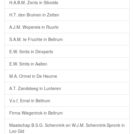
H.A.B.M. Zents in Silvolde
H.T. den Bruinen in Zetten
A.J.M. Wopereis in Ruurlo
S.A.M. te Fruchte in Beltrum
E.W. Smits in Dinxperlo
E.W. Smits in Aalten
M.A. Ormel in De Heurne
A.T. Zandsteeg in Lunteren
V.o.f. Ernst in Beltrum
Firma Wiegerinck in Beltrum
Maatschap B.S.G. Schennink en W.J.M. Schennink-Spronk in
Loo Gld