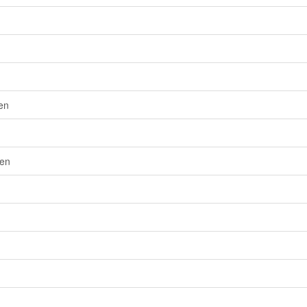
en
een