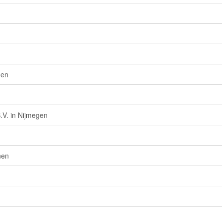
gen
.V. in Nijmegen
nen