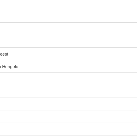
geest
in Hengelo