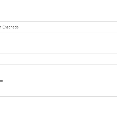
 in Enschede
em