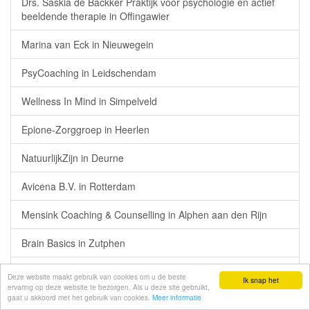
Drs. Saskia de Backker Praktijk voor psychologie en actief
beeldende therapie in Offingawier
Marina van Eck in Nieuwegein
PsyCoaching in Leidschendam
Wellness In Mind in Simpelveld
Epione-Zorggroep in Heerlen
NatuurlijkZijn in Deurne
Avicena B.V. in Rotterdam
Mensink Coaching & Counselling in Alphen aan den Rijn
Brain Basics in Zutphen
Moringa 3 in Heesch
Deze website maakt gebruik van cookies om u de beste
Ik snap het
ervaring op deze website te bezorgen. Als u deze site gebruikt,
gaat u akkoord met het gebruik van cookies.
Meer informatie
Zelfconcept in Amersfoort