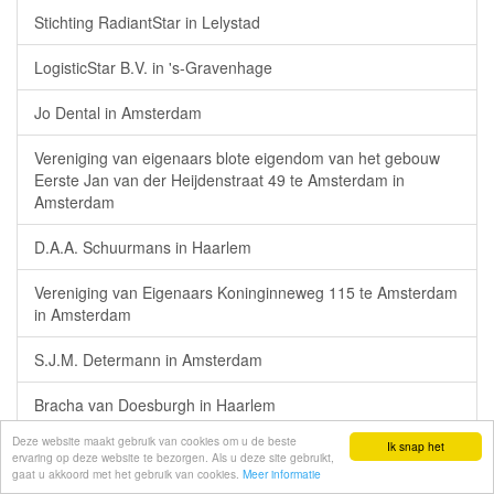
Stichting RadiantStar in Lelystad
LogisticStar B.V. in 's-Gravenhage
Jo Dental in Amsterdam
Vereniging van eigenaars blote eigendom van het gebouw
Eerste Jan van der Heijdenstraat 49 te Amsterdam in
Amsterdam
D.A.A. Schuurmans in Haarlem
Vereniging van Eigenaars Koninginneweg 115 te Amsterdam
in Amsterdam
S.J.M. Determann in Amsterdam
Bracha van Doesburgh in Haarlem
Deze website maakt gebruik van cookies om u de beste
Ik snap het
De Bolle Kikker Participaties B.V. in Amsterdam
ervaring op deze website te bezorgen. Als u deze site gebruikt,
gaat u akkoord met het gebruik van cookies.
Meer informatie