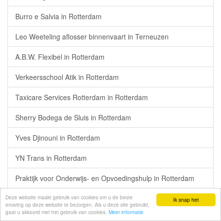
Burro e Salvia in Rotterdam
Leo Weeteling aflosser binnenvaart in Terneuzen
A.B.W. Flexibel in Rotterdam
Verkeersschool Atik in Rotterdam
Taxicare Services Rotterdam in Rotterdam
Sherry Bodega de Sluis in Rotterdam
Yves Djinouni in Rotterdam
YN Trans in Rotterdam
Praktijk voor Onderwijs- en Opvoedingshulp in Rotterdam
Deze website maakt gebruik van cookies om u de beste
Önel 66 in Rotterdam
Ik snap het
ervaring op deze website te bezorgen. Als u deze site gebruikt,
gaat u akkoord met het gebruik van cookies.
Meer informatie
Lynch Finance in Rotterdam