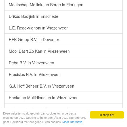
Maatschap Mollink-ten Berge in Fleringen
Drikus Booijink in Enschede
L.E. Rego-Vignoni in Vriezenveen
HEK Groep B.V. in Deventer
Mooi Dat 't Zo Kan in Vriezenveen
Deba B.V. in Vriezenveen
Precisius B.V. in Vriezenveen
G.J. Hoff Beheer B.V. in Vriezenveen
Hankamp Multidiensten in Vriezenveen
Stichting Engbertsdijksvenen in Vriezenveen
Deze website maakt gebruik van cookies om u de beste
Ik snap het
ervaring op deze website te bezorgen. Als u deze site gebruikt,
NBD Waarneming in Vriezenveen
gaat u akkoord met het gebruik van cookies.
Meer informatie