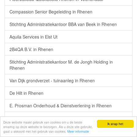
Compassion Senior Begeleiding in Rhenen
Stichting Administratiekantoor BBA van Beek in Rhenen
Aquila Services in Elst Ut
2B4QA B.V. in Rhenen
Stichting Administratiekantoor M. de Jongh Holding in
Rhenen
Van Dijk grondverzet - tuinaanleg in Rhenen
De Hilt in Rhenen
E. Prosman Onderhoud & Dienstverlening in Rhenen
Van der Schoor Dienstverlening in Veenendaal
Deze website maakt gebruik van cookies om u de beste
Ik snap het
ervaring op deze website te bezorgen. Als u deze site gebruikt,
Berghuis Vastgoed B.V. in Rhenen
gaat u akkoord met het gebruik van cookies.
Meer informatie