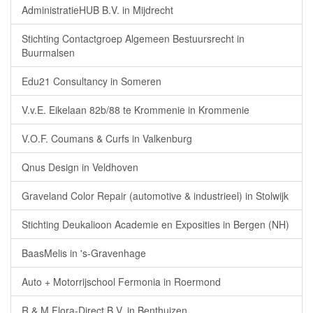
AdministratieHUB B.V. in Mijdrecht
Stichting Contactgroep Algemeen Bestuursrecht in
Buurmalsen
Edu21 Consultancy in Someren
V.v.E. Eikelaan 82b/88 te Krommenie in Krommenie
V.O.F. Coumans & Curfs in Valkenburg
Qnus Design in Veldhoven
Graveland Color Repair (automotive & industrieel) in Stolwijk
Stichting Deukalioon Academie en Exposities in Bergen (NH)
BaasMelis in 's-Gravenhage
Auto + Motorrijschool Fermonia in Roermond
R & M Flora-Direct B.V. in Benthuizen