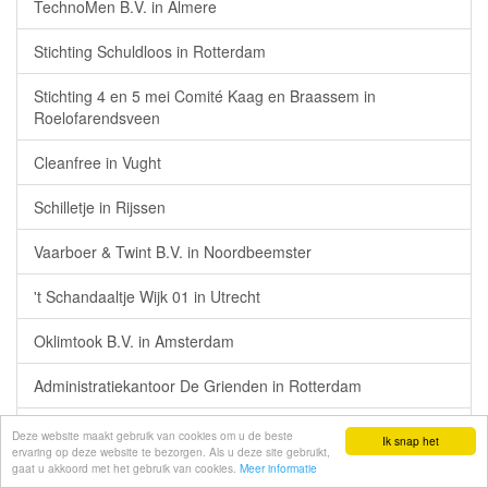
TechnoMen B.V. in Almere
Stichting Schuldloos in Rotterdam
Stichting 4 en 5 mei Comité Kaag en Braassem in
Roelofarendsveen
Cleanfree in Vught
Schilletje in Rijssen
Vaarboer & Twint B.V. in Noordbeemster
't Schandaaltje Wijk 01 in Utrecht
Oklimtook B.V. in Amsterdam
Administratiekantoor De Grienden in Rotterdam
Terra Agric Services B.V. in Apeldoorn
Deze website maakt gebruik van cookies om u de beste
Ik snap het
ervaring op deze website te bezorgen. Als u deze site gebruikt,
gaat u akkoord met het gebruik van cookies.
Meer informatie
Stichting Fudo Foundation in 's-Gravenhage