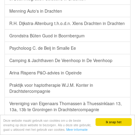
Menning Auto's in Drachten
R.H. Dijkstra-Altenburg t.h.o.d.n. Xlens Drachten in Drachten
Grondstra Bûten Guod in Boornbergum
Psycholoog C. de Beij in Smalle Ee
Camping & Jachthaven De Veenhoop in De Veenhoop
Arina Rispens P&O-advies in Opeinde
Praktijk voor haptotherapie W.J.M. Konter in
Drachtstercompagnie
Vereniging van Eigenaars Thomassen à Thuessinklaan 13,
13a, 13b te Groningen in Drachtstercompagnie
Deze website maakt gebruik van cookies om u de beste
Bakkerij A.J. van der Bijl in Surhuisterveen
Ik snap het
ervaring op deze website te bezorgen. Als u deze site gebruikt,
gaat u akkoord met het gebruik van cookies.
Meer informatie
J. van der Meer Beheer B.V. i.o. in Surhuisterveen